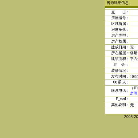
房源详细信息
点 击：
房屋编号：
区域所属：
房屋座落：
房产类型：
房产权属
：
建成日期
：
无
所在楼层：
楼层
建筑面积：
平方
租 金
：
装修情况：
发布时间：
189
联 系 人：
（和
联系电话：
房网
E_mail：
其他说明：
无
2003-2