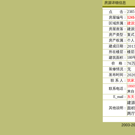
房源详细信息
点 击：
2385
房屋编号：
1241
区域所属：
建源
房屋座落：
建源
房产类型：
复式
房产权属
：
个人
建成日期
：
201
所在楼层：
楼层
建筑面积：
180
价 格
：
76
装修情况：
无
发布时间：
202
联 系 人：
筑家
1860
联系电话：
来自
E_mail：
东关大
建源
其他说明：
面积
两厅
2003-2