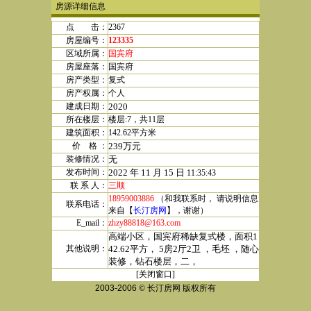
房源详细信息
点 击：
2367
房屋编号：
123335
区域所属：
国宾府
房屋座落：
国宾府
房产类型：
复式
房产权属
：
个人
建成日期
：
2020
所在楼层：
楼层:
7
，共
11
层
建筑面积：
142.62
平方米
价 格
：
239万元
装修情况：
无
发布时间：
2022
年
11
月
15
日
11:35:43
联 系 人：
三顺
18959003886
（和我联系时， 请说明信息
联系电话：
来自【
长汀房网
】，谢谢）
E_mail：
zhzy88818@163.com
高端小区，国宾府稀缺复式楼，面积1
其他说明：
42.62平方， 5房2厅2卫 ，毛坯 ，随心
装修，钻石楼层，二，
[
关闭窗口
]
2003-2006
© 长汀房网 版权所有